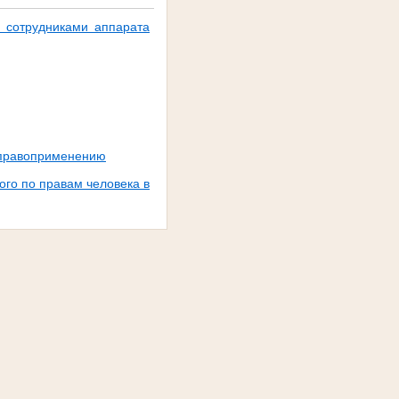
 сотрудниками аппарата
к правоприменению
го по правам человека в