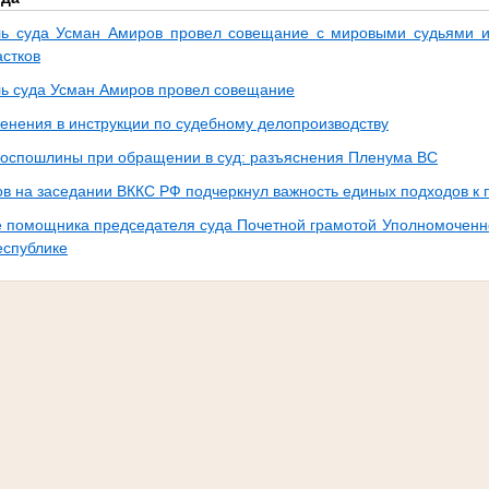
ь суда Усман Амиров провел совещание с мировыми судьями и
астков
ь суда Усман Амиров провел совещание
енения в инструкции по судебному делопроизводству
 госпошлины при обращении в суд: разъяснения Пленума ВС
ов на заседании ВККС РФ подчеркнул важность единых подходов 
 помощника председателя суда Почетной грамотой Уполномоченно
еспублике