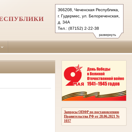
366208, Чеченская Республика,
г. Гудермес, ул. Белореченская,
РЕСПУБЛИКИ
д. 34А
Тел.: (87152) 2-22-38
gudermessky.chn@sudrf.ru
развернуть
Запросы ОПФР по постановлению
Правительства РФ от 28.06.2021 №
1037